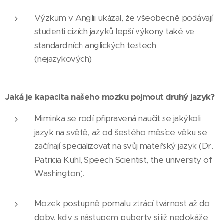
Výzkum v Anglii ukázal, že všeobecně podávají
studenti cizích jazyků lepší výkony také ve
standardních anglických testech
(nejazykových)
Jaká je kapacita našeho mozku pojmout druhý jazyk?
Miminka se rodí připravená naučit se jakýkoli
jazyk na světě, až od šestého měsíce věku se
začínají specializovat na svůj mateřský jazyk (Dr.
Patricia Kuhl, Speech Scientist, the university of
Washington).
Mozek postupně pomalu ztrácí tvárnost až do
doby, kdy s nástupem puberty si již nedokáže