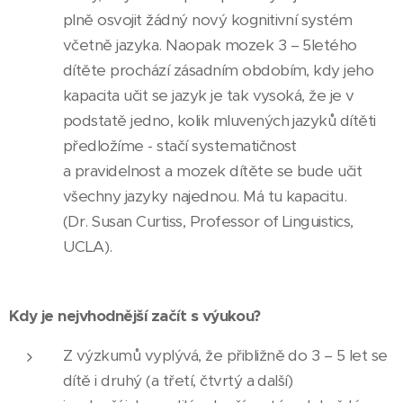
plně osvojit žádný nový kognitivní systém
včetně jazyka. Naopak mozek 3 – 5letého
dítěte prochází zásadním obdobím, kdy jeho
kapacita učit se jazyk je tak vysoká, že je v
podstatě jedno, kolik mluvených jazyků dítěti
předložíme - stačí systematičnost
a pravidelnost a mozek dítěte se bude učit
všechny jazyky najednou. Má tu kapacitu.
(Dr. Susan Curtiss, Professor of Linguistics,
UCLA).
Kdy je nejvhodnější začít s výukou?
Z výzkumů vyplývá, že přibližně do 3 – 5 let se
dítě i druhý (a třetí, čtvrtý a další)