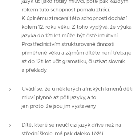
jazyk učí jako rodilý mluvčí, poté pak každým
rokem tuto schopnost pomalu ztrácí.
K úplnému ztracení této schopnosti dochází
kolem 12. roku věku. Z toho vyplývá, že výuka
jazyka do 12ti let může být čistě intuitivní.
Prostřednictvím strukturované činnosti
přiměřené věku a zájmům dítěte není třeba je
až do 12ti let učit gramatiku, či užívat slovník
a překlady.
Uvádí se, že u některých afrických kmenů děti
mluví plynně až pěti jazyky, a to
jen proto, že jsou jim vystaveny.
Dítě, které se neučí cizí jazyk dříve než na
střední škole, má pak daleko těžší