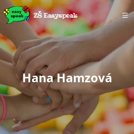
ZŠ Easyspeak
Hana Hamzová